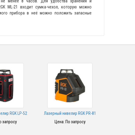
 не менее 8 часов. Для удобства хранения и
RGK ML-21 входит сумка-чехол, которую можно
мого прибора в неё можно положить запасные
елир RGK LP-52
Лазерный нивелир RGK PR-81
Лазерный ни
о запросу
Цена: По запросу
Цена: 