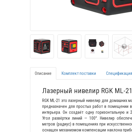
Описание
Комплект поставки
Спецификаци
Лазерный нивелир RGK ML-2
RGK ML-21 это лазерный нивелир для домашних ма
предназначен для простых работ в помещении 
интерьера. Он создаёт одну горизонтальную и 2 вертикальные лазерные линии.
Угол развёртки линий — 100°. Нивелир обеспечивает дальность работы до 10
метров (радиус) в помещениях при искусственном освещении. Лазерный уровень
оснащен механизмом компенсации наклона прибора